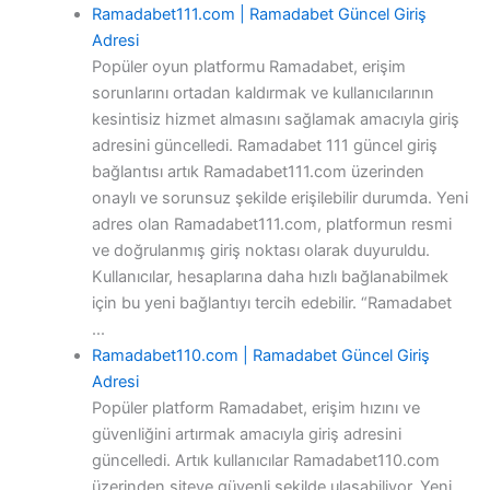
Ramadabet111.com | Ramadabet Güncel Giriş
Adresi
Popüler oyun platformu Ramadabet, erişim
sorunlarını ortadan kaldırmak ve kullanıcılarının
kesintisiz hizmet almasını sağlamak amacıyla giriş
adresini güncelledi. Ramadabet 111 güncel giriş
bağlantısı artık Ramadabet111.com üzerinden
onaylı ve sorunsuz şekilde erişilebilir durumda. Yeni
adres olan Ramadabet111.com, platformun resmi
ve doğrulanmış giriş noktası olarak duyuruldu.
Kullanıcılar, hesaplarına daha hızlı bağlanabilmek
için bu yeni bağlantıyı tercih edebilir. “Ramadabet
...
Ramadabet110.com | Ramadabet Güncel Giriş
Adresi
Popüler platform Ramadabet, erişim hızını ve
güvenliğini artırmak amacıyla giriş adresini
güncelledi. Artık kullanıcılar Ramadabet110.com
üzerinden siteye güvenli şekilde ulaşabiliyor. Yeni