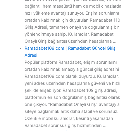
bağlantı, hem masaüstü hem de mobil cihazlarda
hızlı yükleme avantajı sunuyor. Erişim sorunlarını
ortadan kaldırmak için duyurulan Ramadabet 110
Giriş Adresi, tamamen onaylı ve doğrulanmış bir
yönlendirmeye sahip. Kullanıcılar, Ramadabet
Onaylı Giriş bağlantısı üzerinden hesaplarına ...
Ramadabet109.com | Ramadabet Güncel Giriş
Adresi
Popüler platform Ramadabet, erişim sorunlarını
ortadan kaldırmak amacıyla güncel giriş adresini
Ramadabet109.com olarak duyurdu. Kullanıcılar,
yeni adres üzerinden hesaplarına güvenli ve hızlı
şekilde erişebiliyor. Ramadabet 109 giriş adresi,
platformun en son doğrulanmış bağlantısı olarak
öne çıkıyor. “Ramadabet Onaylı Giriş” avantajıyla
siteye bağlanmak artık daha stabil ve sorunsuz.
Özellikle mobil kullanıcılar, kesinti yaşamadan
Ramadabet sorunsuz giriş hizmetinden ...