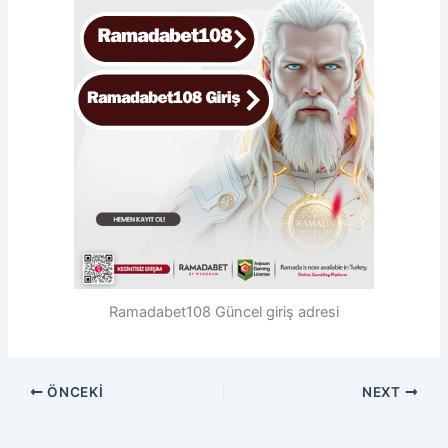
Ramadabet108 Güncel giriş adresi
ÖNCEKI
NEXT