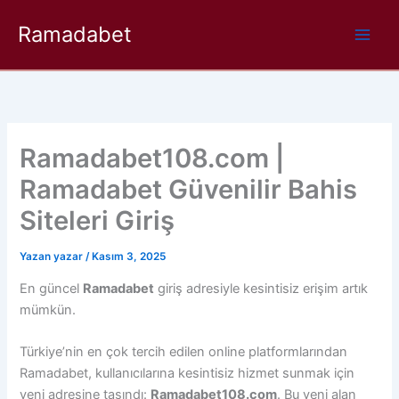
İçeriğe
Ramadabet
atla
Ramadabet108.com |
Ramadabet Güvenilir Bahis
Siteleri Giriş
Yazan
yazar
/
Kasım 3, 2025
En güncel
Ramadabet
giriş adresiyle kesintisiz erişim artık
mümkün.
Türkiye’nin en çok tercih edilen online platformlarından
Ramadabet, kullanıcılarına kesintisiz hizmet sunmak için
yeni adresine taşındı:
Ramadabet108.com
. Bu yeni alan