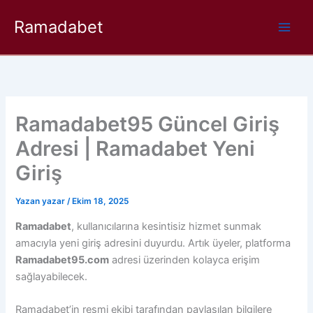
İçeriğe
Ramadabet
atla
Ramadabet95 Güncel Giriş
Adresi | Ramadabet Yeni
Giriş
Yazan
yazar
/
Ekim 18, 2025
Ramadabet
, kullanıcılarına kesintisiz hizmet sunmak
amacıyla yeni giriş adresini duyurdu. Artık üyeler, platforma
Ramadabet95.com
adresi üzerinden kolayca erişim
sağlayabilecek.
Ramadabet’in resmi ekibi tarafından paylaşılan bilgilere