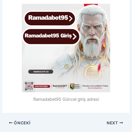
Ramadabet95 Güncel giriş adresi
ÖNCEKI
NEXT