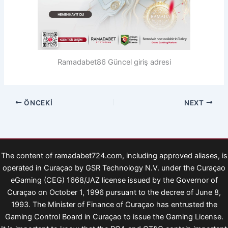
Ramadabet86 Güncel giriş adresi
ÖNCEKI
NEXT
The content of ramadabet724.com, including approved aliases, is
operated in Curaçao by GSR Technology N.V. under the Curaçao
eGaming (CEG) 1668/JAZ license issued by the Governor of
Curaçao on October 1, 1996 pursuant to the decree of June 8,
1993. The Minister of Finance of Curaçao has entrusted the
Gaming Control Board in Curaçao to issue the Gaming License.