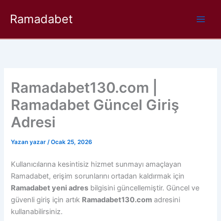
İçeriğe
Ramadabet
atla
Ramadabet130.com |
Ramadabet Güncel Giriş
Adresi
Yazan
yazar
/
Ocak 25, 2026
Kullanıcılarına kesintisiz hizmet sunmayı amaçlayan
Ramadabet, erişim sorunlarını ortadan kaldırmak için
Ramadabet yeni adres
bilgisini güncellemiştir. Güncel ve
güvenli giriş için artık
Ramadabet130.com
adresini
kullanabilirsiniz.