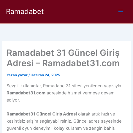
İçeriğe
Ramadabet
atla
Ramadabet 31 Güncel Giriş
Adresi – Ramadabet31.com
Yazan
yazar
/
Haziran 24, 2025
Sevgili kullanıcılar, Ramadabet31 sitesi yenilenen yapısıyla
Ramadabet31.com
adresinde hizmet vermeye devam
ediyor.
Ramadabet31 Güncel Giriş Adresi
olarak artık hızlı ve
kesintisiz erişim sağlayabilirsiniz. Güncel adres sayesinde
güvenli oyun deneyimi, kolay kullanım ve zengin bahis